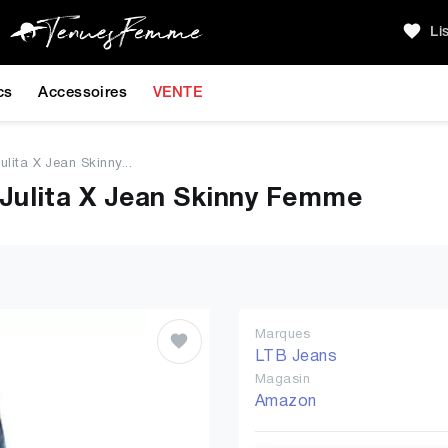
Li
cs
Accessoires
VENTE
lita X Jean Skinny...
Julita X Jean Skinny Femme
Marques
LTB Jeans
Magasin
Amazon