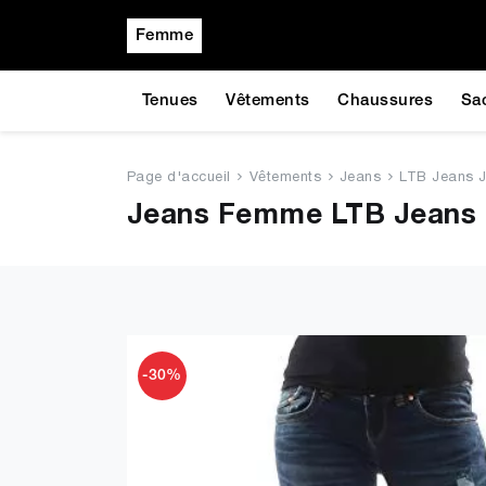
Femme
Tenues
Vêtements
Chaussures
Sa
Page d'accueil
Vêtements
Jeans
LTB Jeans Ju
Jeans Femme LTB Jeans 
-30%