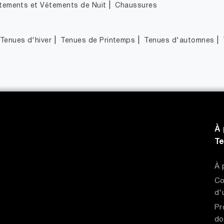
|
tements et Vêtements de Nuit
Chaussures
|
|
|
Tenues d'hiver
Tenues de Printemps
Tenues d'automnes
À 
T
À 
Co
d'
Pr
do