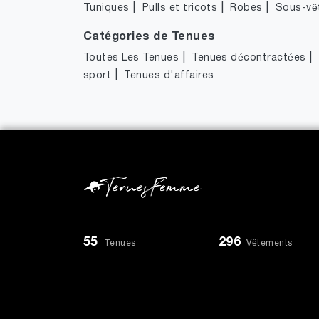
|
|
|
Tuniques
Pulls et tricots
Robes
Sous-vê
Catégories de Tenues
|
|
Toutes Les Tenues
Tenues décontractées
|
sport
Tenues d'affaires
55
296
Tenues
Vêtements