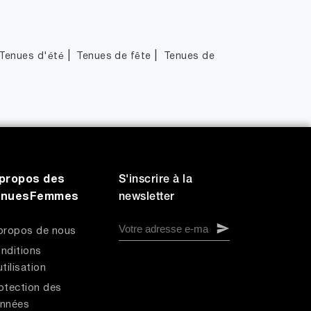
|
|
Tenues d'été
Tenues de fête
Tenues de
propos des
S'inscrire à la
enuesFemmes
newsletter
propos de nous
nditions
utilisation
otection des
nnées