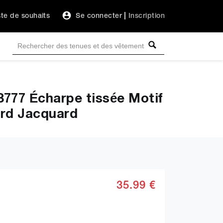
ste de souhaits
Se connecter
|
Inscription
77 Écharpe tissée Motif
ard Jacquard
35.99 €