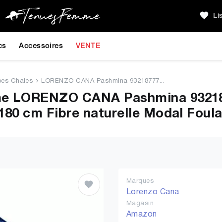
Li
cs
Accessoires
VENTE
pes Chales
LORENZO CANA Pashmina 93218777...
me LORENZO CANA Pashmina 932187
180 cm Fibre naturelle Modal Foul
Marques
Lorenzo Cana
Magasin
Amazon