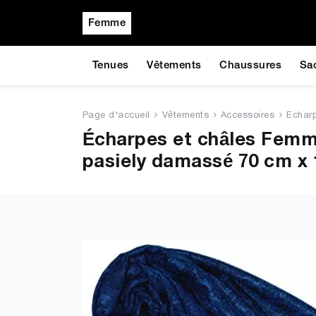
Femme
Tenues
Vêtements
Chaussures
Sa
Page d'accueil
Vêtements
Accessoires
Echar
Écharpes et châles Fem
pasiely damassé 70 cm x 