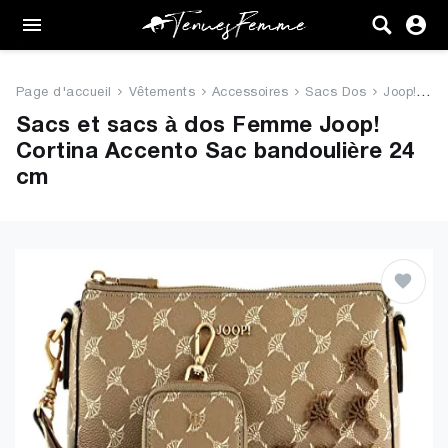
Femme
Tenues
Page d'accueil
Vêtements
Accessoires
Sacs Dos
Joop! Cortina Accento Sac band...
Vêtements
Sacs et sacs à dos Femme Joop!
Cortina Accento Sac bandoulière 24
Chaussures
cm
Sacs
Accessoires
VENTE