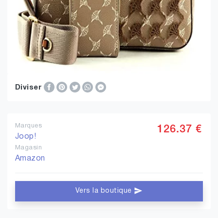
Diviser
Marques
126.37 €
Joop!
Magasin
Amazon
Vers la boutique