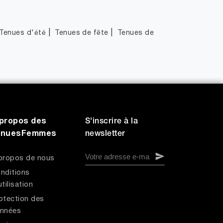
|
|
Tenues d'été
Tenues de fête
Tenues de
propos des
S'inscrire à la
enuesFemmes
newsletter
propos de nous
nditions
utilisation
otection des
nnées