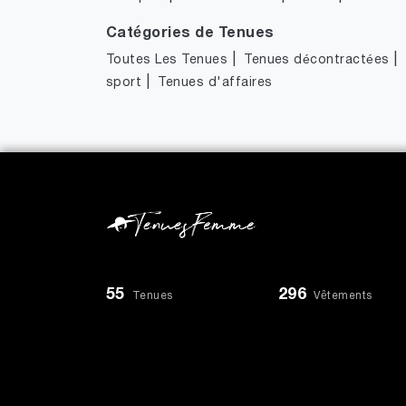
Catégories de Tenues
|
|
Toutes Les Tenues
Tenues décontractées
|
sport
Tenues d'affaires
55
296
Tenues
Vêtements