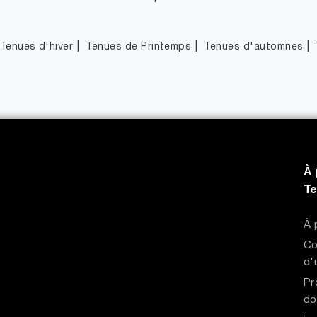
|
|
|
Tenues d'hiver
Tenues de Printemps
Tenues d'automnes
À 
T
À 
Co
d'
Pr
do