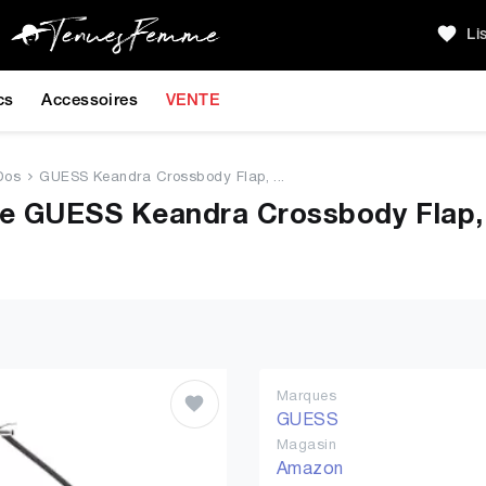
Li
cs
Accessoires
VENTE
Dos
GUESS Keandra Crossbody Flap, ...
e GUESS Keandra Crossbody Flap, 
Marques
GUESS
Magasin
Amazon