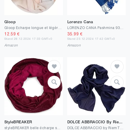
Gloop
Lorenzo Cana
Gloop Echarpe longue et légère pour femme, nouvelle écharpe, boucle, tube, écharpe en tissu, nombreuses couleurs
LORENZO CANA Pashmina 93218777 Écharpe tissée Motif pasiely damassé 70 cm x 180 cm Fibre naturelle Modal Foulard Jacquard
12.59
€
35.99
€
Stand 28.12.2024 17:33 GMT+0
Stand 23.12.2024 17:42 GMT+0
Amazon
Amazon
StyleBREAKER
DOLCE ABBRACCIO By RiemTEX
styleBREAKER belle écharpe snood brillante avec un dégradé de couleur, écharpe à paillettes, paillettes, écharpe, toile, pour femmes 01017033
DOLCE ABBRACCIO by RiemTEX Verona Foulard élégant pour femme en mousseline de soie