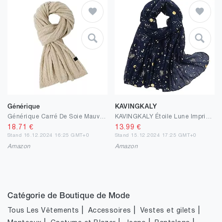
Générique
KAVINGKALY
Générique Carré De Soie Mauve Echarpe Femme Blanche Et Grise Longue écharpe en pour hommes et femmes élégantes, écharpe d'hiver chaude et douce Echarpe Chale Femme Hiver Chale Mariage Bordeau
KAVINGKALY Étoile Lune Imprimé Foulard Châles Légers pour Femme Foulard à la Mode en Feuille D'argent et Flocon de Neige
18.71
€
13.99
€
Stand 16.12.2024 16:25 GMT+0
Stand 15.12.2024 17:25 GMT+0
Amazon
Amazon
Catégorie de Boutique de Mode
|
|
|
Tous Les Vêtements
Accessoires
Vestes et gilets