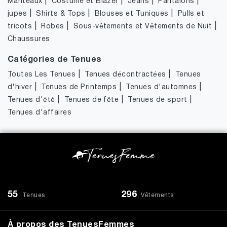
|
|
|
|
Manteaux
Costume et Blazer
Jeans
Pantalons
|
|
|
jupes
Shirts & Tops
Blouses et Tuniques
Pulls et
|
|
|
tricots
Robes
Sous-vêtements et Vêtements de Nuit
Chaussures
Catégories de Tenues
|
|
Toutes Les Tenues
Tenues décontractées
Tenues
|
|
|
d'hiver
Tenues de Printemps
Tenues d'automnes
|
|
|
Tenues d'été
Tenues de fête
Tenues de sport
Tenues d'affaires
55
296
Tenues
Vêtements
À propos des TenuesFemmes