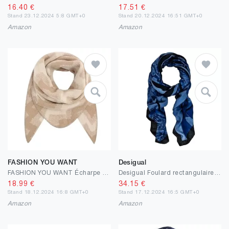
16.40
€
17.51
€
Stand 23.12.2024 5:8 GMT+0
Stand 20.12.2024 16:51 GMT+0
Amazon
Amazon
FASHION YOU WANT
Desigual
FASHION YOU WANT Écharpe XXL moelleuse pour femme - Écharpe triangulaire épaisse - Grande laine aztèque - Couleurs unies
Desigual Foulard rectangulaire en tissu pour femme
18.99
€
34.15
€
Stand 18.12.2024 16:8 GMT+0
Stand 17.12.2024 16:5 GMT+0
Amazon
Amazon