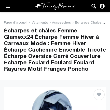
Femme
Tenues
Page d'accueil
Vêtements
Accessoires
Echarpes Chales
Gl
Vêtements
Écharpes et châles Femme
Glamexx24 Écharpe Femme Hiver à
Chaussures
Carreaux Mode : Femme Hiver
Écharpe Cachemire Ensemble Tricoté
Sacs
Écharpe Oversize Carré Couverture
Écharpe Foulard Foulard Foulard
Accessoires
Rayures Motif Franges Poncho
VENTE