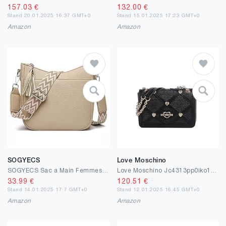
157.03
€
132.00
€
Stand 20.01.2025 16:37 GMT+0
Stand 15.01.2025 17:23 GMT+0
Amazon
Amazon
SOGYECS
Love Moschino
SOGYECS Sac a Main Femmes Bandoulieres en Cuir PU Sac Fourre Tout Femme Kaki Mode Elegant pour Voyage Quotidien Travail École
Love Moschino Jc4313pp0iko100a, Sac à bandoulière Femme, Noir
33.99
€
120.51
€
Stand 14.01.2025 17:7 GMT+0
Stand 12.01.2025 16:45 GMT+0
Amazon
Amazon