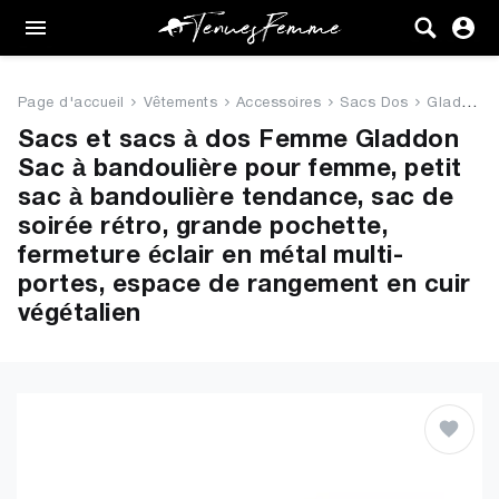
Femme
Tenues
Page d'accueil
Vêtements
Accessoires
Sacs Dos
Gladdon Sac à bandoulière po...
Vêtements
Sacs et sacs à dos Femme Gladdon
Sac à bandoulière pour femme, petit
Chaussures
sac à bandoulière tendance, sac de
soirée rétro, grande pochette,
Sacs
fermeture éclair en métal multi-
portes, espace de rangement en cuir
Accessoires
végétalien
VENTE