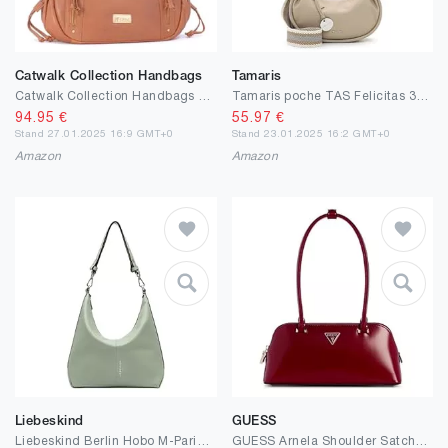
Catwalk Collection Handbags
Tamaris
Catwalk Collection Handbags - Grand Sac Porté Èpaule Femme Cuir - Sac Cabas - Sac Fourre Tout Fermeture Éclair - Sac à Main Multipoches - CAZ
Tamaris poche TAS Felicitas 33623 femmes sacs à main Uni
94.95
€
55.97
€
Stand 27.01.2025 16:9 GMT+0
Stand 23.01.2025 16:2 GMT+0
Amazon
Amazon
Liebeskind
GUESS
Liebeskind Berlin Hobo M-Paris 4 SML Pebble, Clochard aux Femmes, Opal Green
GUESS Arnela Shoulder Satchel, Sac à bandoulière Femme, Taille Unique