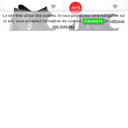
-14%
Le site Web utilise des cookies. Si vous poursuivez votre navigation sur
le site, vous acceptez l'utilisation de cookies.
J'accepte
la
politique
des données
.
VARLIVOO
Desigual
VARLIVOO Rétro Sac à Main Dames Sacs Bandoulière Femme Sac de Messager Petit Sacs Portés Main Sac Fourre Tout Sacs Portés épaule pour Shopping Voyager Travail PU Cuir Noir
Desigual Accessoires PU à Travers Le Sac de Corps, Femme, Noir, One Size
35.95
€
47.97
€
56.09
Stand 11.01.2025 17:37 GMT+0
Stand 10.01.2025 15:18 GMT+0
Amazon
Amazon
Catégorie de Boutique de Mode
|
|
|
Tous Les Vêtements
Accessoires
Vestes et gilets