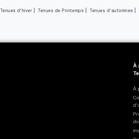
|
|
|
Tenues d'hiver
Tenues de Printemps
Tenues d'automnes
À 
T
À 
Co
d'
Pr
do
im