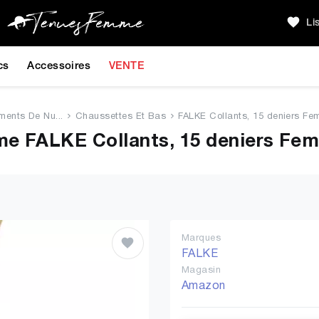
Li
cs
Accessoires
VENTE
ments De Nu...
Chaussettes Et Bas
FALKE Collants, 15 deniers Fem
e FALKE Collants, 15 deniers Fe
Marques
FALKE
Magasin
Amazon