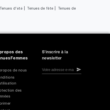
|
|
Tenues d'été
Tenues de fête
Tenues de
propos des
S'inscrire à la
enuesFemmes
newsletter
propos de nous
nditions
utilisation
otection des
nnées
primer