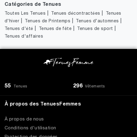
Catégories de Tenues
|
|
Toutes Les Tenues
Tenues décontractées
Tenues
|
|
|
d'hiver
Tenues de Printemps
Tenues d'automnes
|
|
|
Tenues d'été
Tenues de fête
Tenues de sport
Tenues d'affaires
55
296
Tenues
Vêtements
À propos des TenuesFemmes
À propos de nous
Conditions d'utilisation