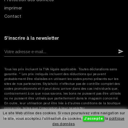
Protection des données
imprimer
Contact
S'inscrire à la newsletter
Tous les prix incluent la TVA légale applicable. Toutes déclarations sans
garantie. * Les prix indiqués incluent des réductions qui peuvent
probablement être réalisées en utilisant les codes promo présents sur les
sites de nos partenaires. Stylaholic n'effectue pas de contrôle complet des
codes promotionnels et il peut donc arriver dans des cas individuels que,
contrairement à ce que nous savons, les bons ne puissent pas être utilisés
ou ne puissent être utilisés que partiellement dans le magasin concerné.
En outre, leur utilisation peut être liée à d'autres conditions de la boutique
concernée, telles que l'inscription à leur newsletter.
Le site Web utilise des cookies. Si vous poursuivez votre navigation sur
© Copyright 2026 TenuesFemme.fr, tous droits réservés.
le site, vous acceptez l'utilisation de cookies.
J'accepte
la
politique
des données
.