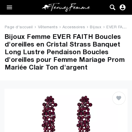
Femme
Tenues
Page d'accueil
Vêtements
Accessoires
Bijoux
EVER FAITH Boucles d'oreilles ...
Vêtements
Bijoux Femme EVER FAITH Boucles
d'oreilles en Cristal Strass Banquet
Chaussures
Long Lustre Pendaison Boucles
d'oreilles pour Femme Mariage Prom
Sacs
Mariée Clair Ton d'argent
Accessoires
VENTE