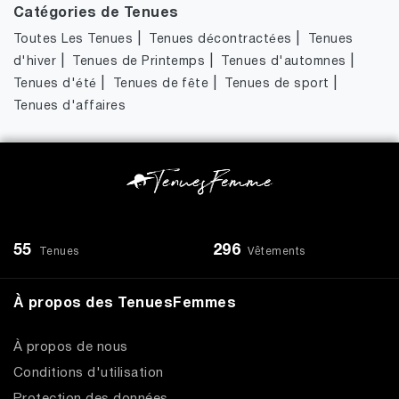
Catégories de Tenues
|
|
Toutes Les Tenues
Tenues décontractées
Tenues
|
|
|
d'hiver
Tenues de Printemps
Tenues d'automnes
|
|
|
Tenues d'été
Tenues de fête
Tenues de sport
Tenues d'affaires
55
296
Tenues
Vêtements
À propos des TenuesFemmes
À propos de nous
Conditions d'utilisation