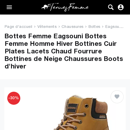
Femme
Tenues
Page d'accueil
Vêtements
Chaussures
Bottes
Eagsouni Bottes Femme Homme Hi...
Vêtements
Bottes Femme Eagsouni Bottes
Femme Homme Hiver Bottines Cuir
Chaussures
Plates Lacets Chaud Fourrure
Bottines de Neige Chaussures Boots
Sacs
d'hiver
Accessoires
VENTE
-30%