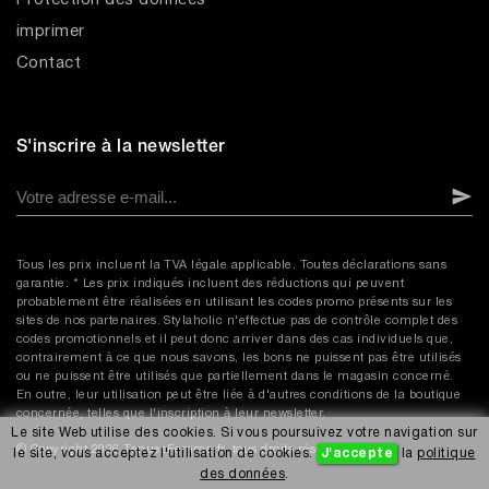
Protection des données
imprimer
Contact
S'inscrire à la newsletter
Tous les prix incluent la TVA légale applicable. Toutes déclarations sans
garantie. * Les prix indiqués incluent des réductions qui peuvent
probablement être réalisées en utilisant les codes promo présents sur les
sites de nos partenaires. Stylaholic n'effectue pas de contrôle complet des
codes promotionnels et il peut donc arriver dans des cas individuels que,
contrairement à ce que nous savons, les bons ne puissent pas être utilisés
ou ne puissent être utilisés que partiellement dans le magasin concerné.
En outre, leur utilisation peut être liée à d'autres conditions de la boutique
concernée, telles que l'inscription à leur newsletter.
Le site Web utilise des cookies. Si vous poursuivez votre navigation sur
© Copyright 2026 TenuesFemme.fr, tous droits réservés.
le site, vous acceptez l'utilisation de cookies.
J'accepte
la
politique
des données
.