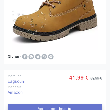
Diviser
Marques
41.99 €
59.99 €
Eagsouni
Magasin
Amazon
Vers la boutique