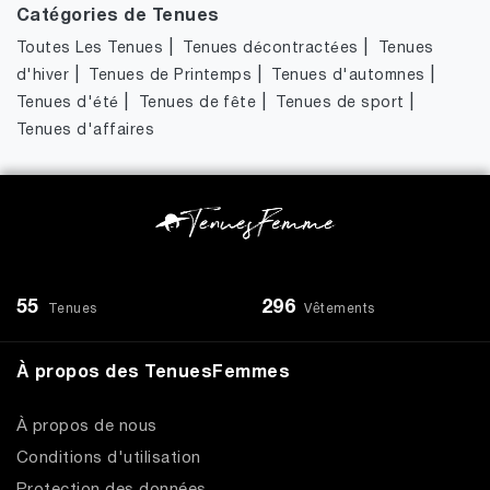
Catégories de Tenues
|
|
Toutes Les Tenues
Tenues décontractées
Tenues
|
|
|
d'hiver
Tenues de Printemps
Tenues d'automnes
|
|
|
Tenues d'été
Tenues de fête
Tenues de sport
Tenues d'affaires
55
296
Tenues
Vêtements
À propos des TenuesFemmes
À propos de nous
Conditions d'utilisation