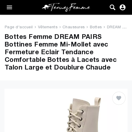
Femme
Tenues
Page d'accueil
Vêtements
Chaussures
Bottes
DREAM PAIRS Bottines Femme Mi-...
Vêtements
Bottes Femme DREAM PAIRS
Bottines Femme Mi-Mollet avec
Chaussures
Fermeture Eclair Tendance
Comfortable Bottes à Lacets avec
Sacs
Talon Large et Doublure Chaude
Accessoires
VENTE