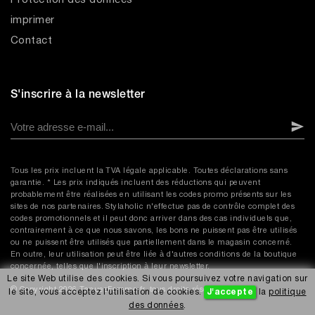
Protection des données
imprimer
Contact
S'inscrire à la newsletter
Tous les prix incluent la TVA légale applicable. Toutes déclarations sans
garantie. * Les prix indiqués incluent des réductions qui peuvent
probablement être réalisées en utilisant les codes promo présents sur les
sites de nos partenaires. Stylaholic n'effectue pas de contrôle complet des
codes promotionnels et il peut donc arriver dans des cas individuels que,
contrairement à ce que nous savons, les bons ne puissent pas être utilisés
ou ne puissent être utilisés que partiellement dans le magasin concerné.
En outre, leur utilisation peut être liée à d'autres conditions de la boutique
concernée, telles que l'inscription à leur newsletter.
Le site Web utilise des cookies. Si vous poursuivez votre navigation sur
© Copyright 2026 TenuesFemme.fr, tous droits réservés.
le site, vous acceptez l'utilisation de cookies.
J'accepte
la
politique
des données
.