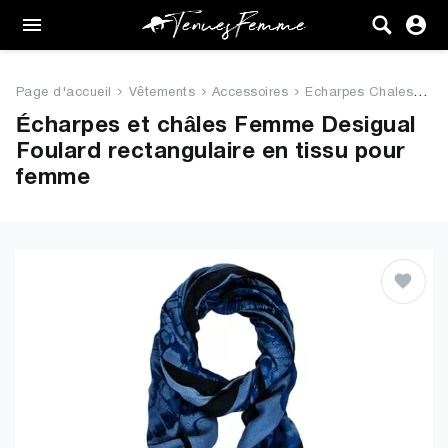
Femme
Tenues
Page d'accueil
Vêtements
Accessoires
Echarpes Chales
De
Vêtements
Écharpes et châles Femme Desigual
Foulard rectangulaire en tissu pour
Chaussures
femme
Sacs
Accessoires
VENTE