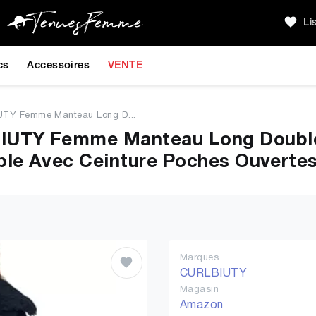
Li
cs
Accessoires
VENTE
TY Femme Manteau Long D...
UTY Femme Manteau Long Double
ble Avec Ceinture Poches Ouverte
Marques
CURLBIUTY
Magasin
Amazon