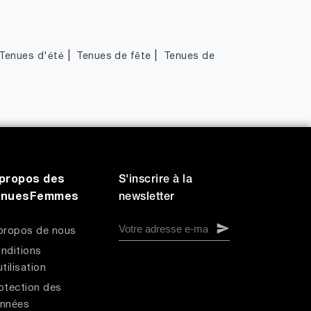
|
|
Tenues d'été
Tenues de fête
Tenues de
propos des
S'inscrire à la
enuesFemmes
newsletter
propos de nous
nditions
utilisation
otection des
nnées