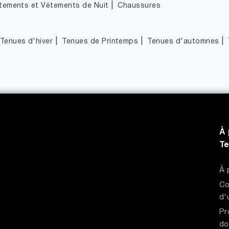
|
tements et Vêtements de Nuit
Chaussures
|
|
|
Tenues d'hiver
Tenues de Printemps
Tenues d'automnes
À 
T
À 
Co
d'
Pr
do