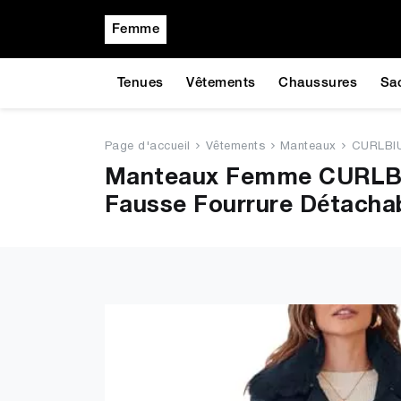
Femme
Tenues
Vêtements
Chaussures
Sa
Page d'accueil
Vêtements
Manteaux
CURLBIU
Manteaux Femme CURLBI
Fausse Fourrure Détacha