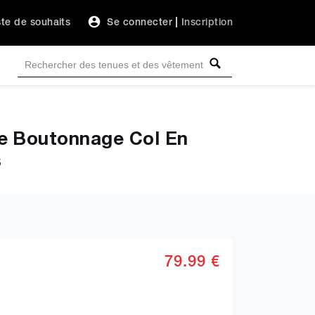
ste de souhaits
Se connecter
|
Inscription
 Boutonnage Col En
s
79.99 €