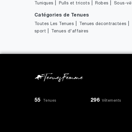
|
|
|
Tuniques
Pulls et tricots
Robes
Sous-vê
Catégories de Tenues
|
|
Toutes Les Tenues
Tenues décontractées
|
sport
Tenues d'affaires
55
296
Tenues
Vêtements