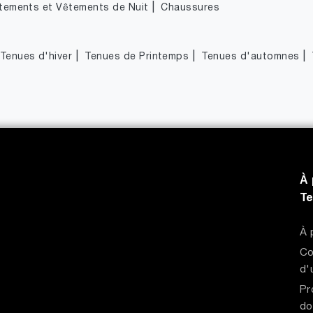
|
tements et Vêtements de Nuit
Chaussures
|
|
|
Tenues d'hiver
Tenues de Printemps
Tenues d'automnes
À 
T
À 
Co
d'
Pr
do