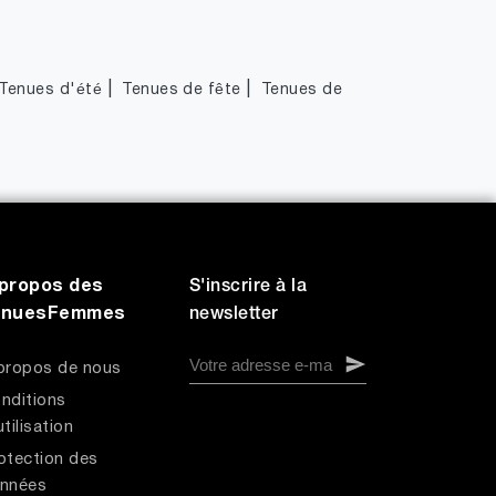
|
|
Tenues d'été
Tenues de fête
Tenues de
propos des
S'inscrire à la
enuesFemmes
newsletter
propos de nous
nditions
utilisation
otection des
nnées