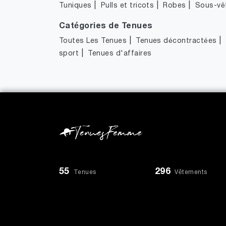
|
|
|
Tuniques
Pulls et tricots
Robes
Sous-vê
Catégories de Tenues
|
|
Toutes Les Tenues
Tenues décontractées
|
sport
Tenues d'affaires
55
296
Tenues
Vêtements