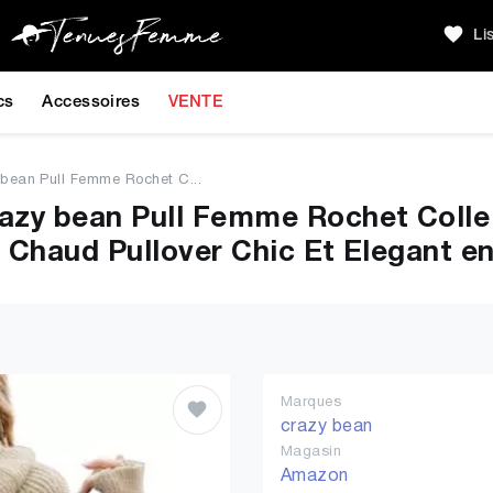
Li
cs
Accessoires
VENTE
 bean Pull Femme Rochet C...
razy bean Pull Femme Rochet Coll
e Chaud Pullover Chic Et Elegant 
Marques
crazy bean
Magasin
Amazon