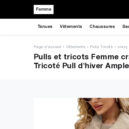
Femme
Tenues
Vêtements
Chaussures
Sa
Page d'accueil
Vêtements
Pulls Tricots
crazy
Pulls et tricots Femme c
Tricoté Pull d'hiver Ampl