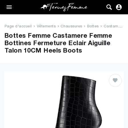
Femme
Tenues
Page d'accueil
Vêtements
Chaussures
Bottes
Castamere Femme Bottines Ferme...
Vêtements
Bottes Femme Castamere Femme
Bottines Fermeture Eclair Aiguille
Chaussures
Talon 10CM Heels Boots
Sacs
Accessoires
VENTE