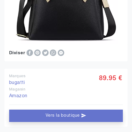
Diviser
Marques
89.95 €
bugatti
Magasin
Amazon
Vers la boutique