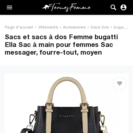
Femme
Tenues
Page d'accueil
Vêtements
Accessoires
Sacs Dos
bugatti Ella Sac à main pour ...
Vêtements
Sacs et sacs à dos Femme bugatti
Ella Sac à main pour femmes Sac
Chaussures
messager, fourre-tout, moyen
Sacs
Accessoires
VENTE