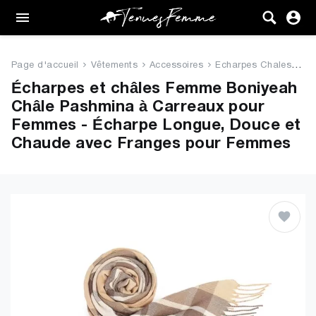
Femme
Tenues
Page d'accueil
Vêtements
Accessoires
Echarpes Chales
Bo
Vêtements
Écharpes et châles Femme Boniyeah
Châle Pashmina à Carreaux pour
Chaussures
Femmes - Écharpe Longue, Douce et
Chaude avec Franges pour Femmes
Sacs
Accessoires
VENTE