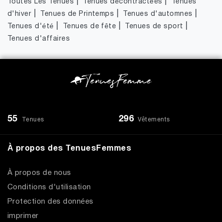
|
|
Toutes Les Tenues
Tenues décontractées
Tenues
|
|
|
d'hiver
Tenues de Printemps
Tenues d'automnes
|
|
|
Tenues d'été
Tenues de fête
Tenues de sport
Tenues d'affaires
55
296
Tenues
Vêtements
À propos des TenuesFemmes
À propos de nous
Conditions d'utilisation
Protection des données
imprimer