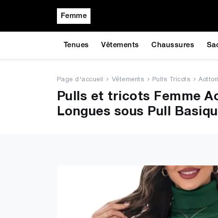
Femme
Tenues
Vêtements
Chaussures
Sa
Page d'accueil
Vêtements
Pulls Tricots
Aottor
Pulls et tricots Femme A
Longues sous Pull Basiqu