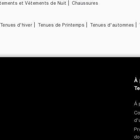
|
tements et Vêtements de Nuit
Chaussures
|
|
|
Tenues d'hiver
Tenues de Printemps
Tenues d'automnes
À 
T
À 
Co
d'
Pr
do