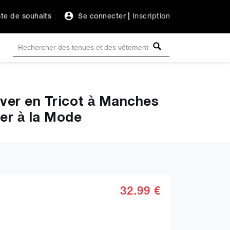
ste de souhaits
Se connecter
|
Inscription
over en Tricot à Manches
er à la Mode
32.99 €