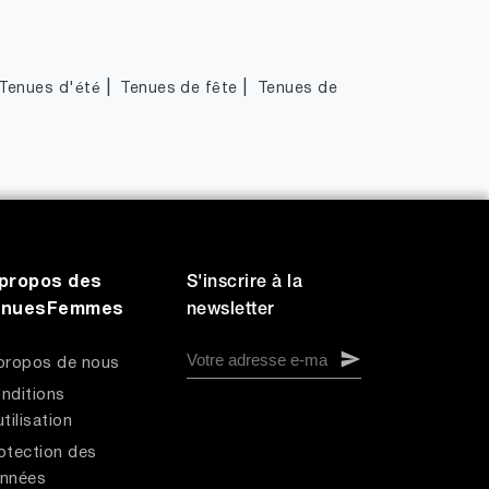
|
|
Tenues d'été
Tenues de fête
Tenues de
propos des
S'inscrire à la
enuesFemmes
newsletter
propos de nous
nditions
utilisation
otection des
nnées