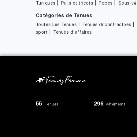
|
|
|
Tuniques
Pulls et tricots
Robes
Sous-vê
Catégories de Tenues
|
|
Toutes Les Tenues
Tenues décontractées
|
sport
Tenues d'affaires
55
296
Tenues
Vêtements