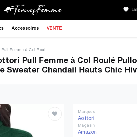
Li
cs
Accessoires
VENTE
i Pull Femme à Col Roul...
ottori Pull Femme à Col Roulé Pull
e Sweater Chandail Hauts Chic Hiv
Marques
Aottori
Magasin
Amazon