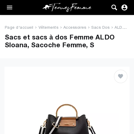
Femme
Tenues
Page d'accueil
Vêtements
Accessoires
Sacs Dos
ALDO Sloana, Sacoche Femme, S
Vêtements
Sacs et sacs à dos Femme ALDO
Sloana, Sacoche Femme, S
Chaussures
Sacs
Accessoires
VENTE